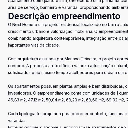
Apartamento com quarto e sala, oferecendo uma planta funciona
área de serviço, banheiro e varanda, proporcionando ambientes
Descrição empreendimento
O Next Home é um projeto residencial localizado no bairro Ja
crescimento urbano e valorização imobiliária. O empreendime
combinando arquitetura contemporânea, integração entre os am
importantes vias da cidade.
Com arquitetura assinada por Mariano Teixeira, o projeto apre
conforto. A proposta arquitetônica valoriza a iluminação natura
sofisticados e ao mesmo tempo acolhedores para o dia a dia 
Os apartamentos possuem plantas amplas e bem distribuídas, c
investidores. O empreendimento conta com unidades de 1 quart
46,83 m2, 47,12 m2, 50,04 m2, 68,20 m2, 68,60 m2, 69,02 m2, 
Cada tipologia foi projetada para oferecer conforto, funcional
varandas.
Entre as opções disponíveis, encontram-se apartamentos de 2 