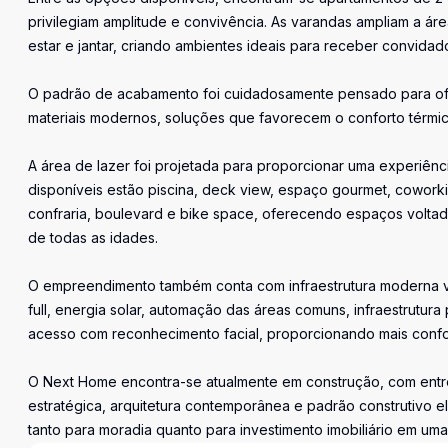
privilegiam amplitude e convivência. As varandas ampliam a ár
estar e jantar, criando ambientes ideais para receber convidad
O padrão de acabamento foi cuidadosamente pensado para ofer
materiais modernos, soluções que favorecem o conforto térmic
A área de lazer foi projetada para proporcionar uma experiênc
disponíveis estão piscina, deck view, espaço gourmet, coworkin
confraria, boulevard e bike space, oferecendo espaços voltad
de todas as idades.
O empreendimento também conta com infraestrutura moderna vol
full, energia solar, automação das áreas comuns, infraestrutur
acesso com reconhecimento facial, proporcionando mais confort
O Next Home encontra-se atualmente em construção, com entre
estratégica, arquitetura contemporânea e padrão construtiv
tanto para moradia quanto para investimento imobiliário em um