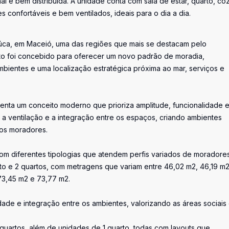
l e bem distribuída. A unidade conta com sala de estar, quarto, coz
 confortáveis e bem ventilados, ideais para o dia a dia.
tiúca, em Maceió, uma das regiões que mais se destacam pelo
nto foi concebido para oferecer um novo padrão de moradia,
bientes e uma localização estratégica próxima ao mar, serviços e
senta um conceito moderno que prioriza amplitude, funcionalidade 
l, a ventilação e a integração entre os espaços, criando ambientes
dos moradores.
om diferentes tipologias que atendem perfis variados de moradore
o e 2 quartos, com metragens que variam entre 46,02 m2, 46,19 m2
73,45 m2 e 73,77 m2.
idade e integração entre os ambientes, valorizando as áreas sociais
quartos, além de unidades de 1 quarto, todas com layouts que