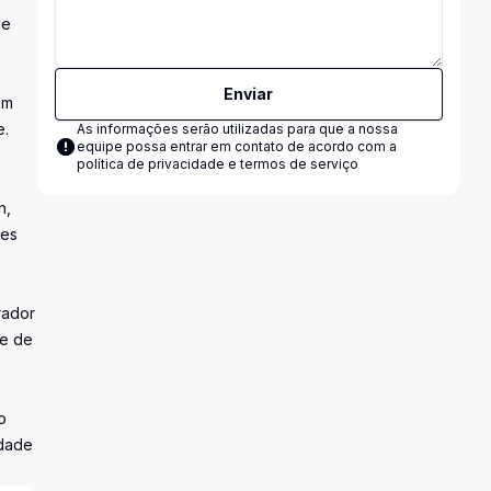
de
Enviar
om
e.
As informações serão utilizadas para que a nossa
equipe possa entrar em contato de acordo com a
política de privacidade e termos de serviço
n,
res
rador
le de
o
idade