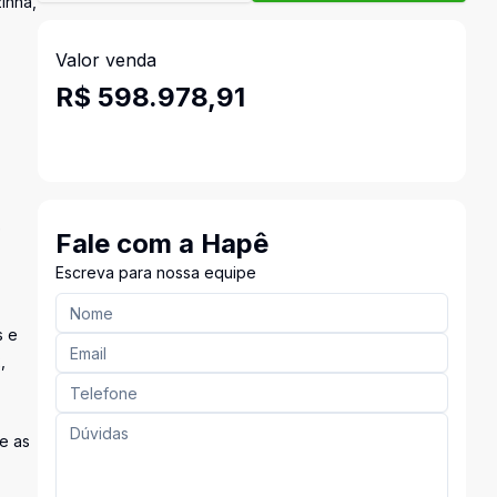
inha,
Valor venda
R$ 598.978,91
e
Fale com a Hapê
Escreva para nossa equipe
s e
,
 e as