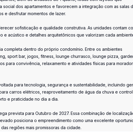
ea social dos apartamentos e favorecem a integração com as salas 
os e desfrutar momentos de lazer.
ecer sofisticação e qualidade construtiva. As unidades contam c
o e acústico e detalhes arquitetônicos que valorizam cada ambient
ia completa dentro do próprio condomínio. Entre os ambientes
g, sport bar, jogos, fitness, lounge churrasco, lounge pizza, garde
os para convivência, relaxamento e atividades físicas para morado
tada para tecnologia, segurança e sustentabilidade, incluindo ge
a para carros elétricos, reaproveitamento de água da chuva e contro
o e praticidade no dia a dia.
ga prevista para Outubro de 2027. Essa combinação de localizaçã
o elevado posiciona o empreendimento como uma excelente oportun
a das regiões mais promissoras da cidade.