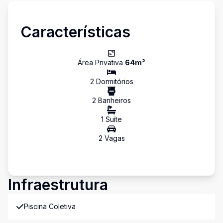
Características
Área Privativa
64
m²
2
Dormitório
s
2
Banheiro
s
1
Suíte
2
Vaga
s
Infraestrutura
Piscina Coletiva