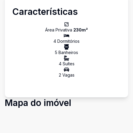
Características
Área Privativa
230
m²
4
Dormitório
s
5
Banheiro
s
4
Suíte
s
2
Vaga
s
Mapa do imóvel